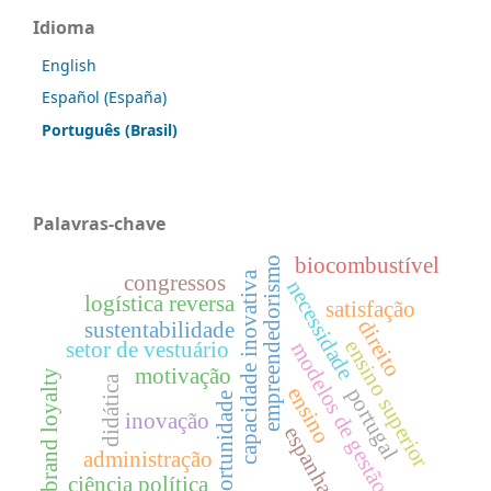
Idioma
English
Español (España)
Português (Brasil)
Palavras-chave
biocombustível
empreendedorismo
capacidade inovativa
congressos
necessidade
logística reversa
satisfação
direito
sustentabilidade
ensino superior
modelos de gestão
setor de vestuário
motivação
brand loyalty
didática
ensino
portugal
oportunidade
inovação
espanha
administração
ciência política