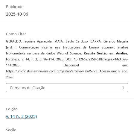
Publicado
2025-10-06
Como Citar
GERALDO, Jaquiele Aparecida; MAIA, Saulo Cardoso; BARRA, Geraldo Magela
Jardim. Comunicação interna nas Instituições de Ensino Superior: análise
bibliométrica na base de dados Web of Science.
Revista Gestão em Análise
,
Fortaleza, v. 14, n. 3, p. 96–114, 2025. DOI: 10.12662/2359-618xregea.v14i3.p96-
114.2025. Disponível em:
https://unichristus.emnuvens.com.br/gestao/article/view/5773. Acesso em: 8 ago.
2026.
Fomatos de Citação
Edição
v. 14 n. 3 (2025)
Seção