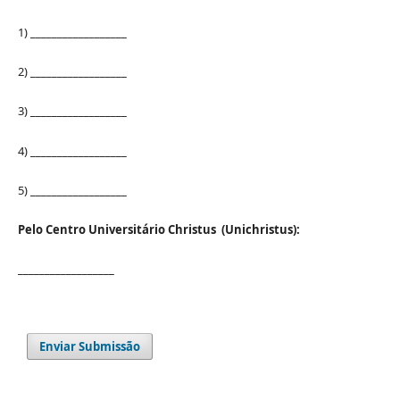
1) __________________
2) __________________
3) __________________
4) __________________
5) __________________
Pelo Centro Universitário Christus (Unichristus):
__________________
Enviar Submissão