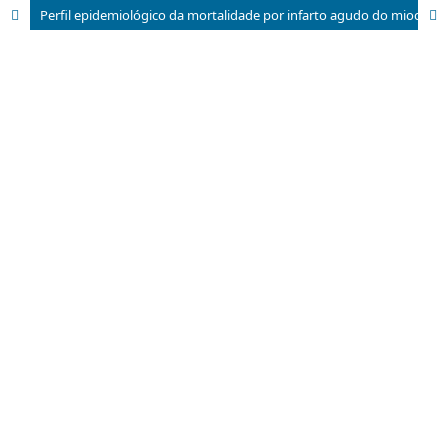
Perfil epidemiológico da mortalidade por infarto agudo do miocárdio no brasil, entre 2016 e 2022, e suas repercussões em relação à pandemia da covid-19